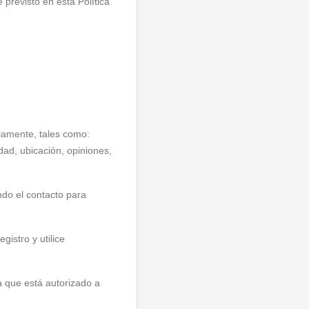
previsto en esta Política
riamente, tales como:
dad, ubicación, opiniones,
ndo el contacto para
istro y utilice
la que está autorizado a